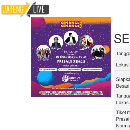
Home
Event
SENANG - SENANG FESTIV
SE
Tangga
Lokasi
Siapka
Besari
Tangg
Lokasi
Tiket 
Presal
Norma