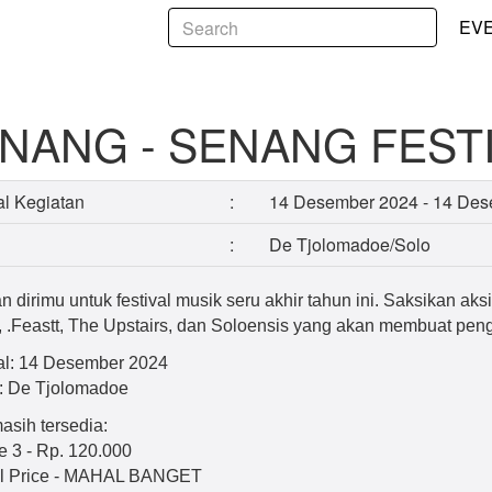
AL VOL 4.0
EV
NANG - SENANG FESTI
l Kegiatan
:
14 Desember 2024 - 14 De
:
De Tjolomadoe/Solo
n dirimu untuk festival musik seru akhir tahun ini. Saksikan aks
, .Feastt, The Upstairs, dan Soloensis yang akan membuat pen
al: 14 Desember 2024
: De Tjolomadoe
masih tersedia:
e 3 - Rp. 120.000
l Price - MAHAL BANGET