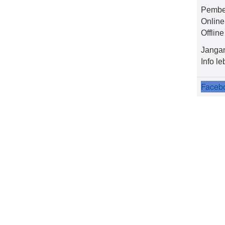
Pembel
Online 
Offlin
Jangan
Info l
Faceb