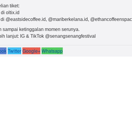
ian tiket:
di oltix.id
e di @eastsidecoffee.id, @mariberkelana.id, @ethancoffeenspa
 sampai ketinggalan momen serunya.
ebih lanjut: IG & TikTok @senangsenangfestival
ook
Twitter
Google+
Whatsapp