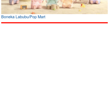
Boneka Labubu/Pop Mart