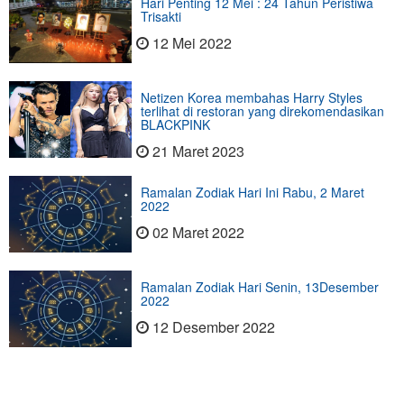
Hari Penting 12 Mei : 24 Tahun Peristiwa
Trisakti
12 Mei 2022
Netizen Korea membahas Harry Styles
terlihat di restoran yang direkomendasikan
BLACKPINK
21 Maret 2023
Ramalan Zodiak Hari Ini Rabu, 2 Maret
2022
02 Maret 2022
Ramalan Zodiak Hari Senin, 13Desember
2022
12 Desember 2022