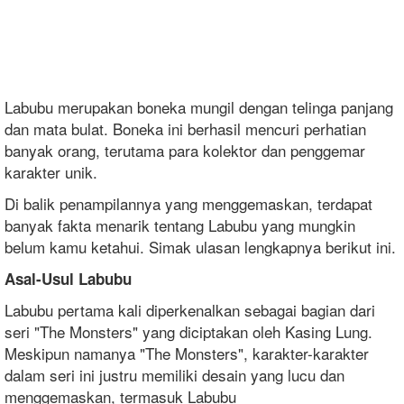
Labubu merupakan boneka mungil dengan telinga panjang
dan mata bulat. Boneka ini berhasil mencuri perhatian
banyak orang, terutama para kolektor dan penggemar
karakter unik.
Di balik penampilannya yang menggemaskan, terdapat
banyak fakta menarik tentang Labubu yang mungkin
belum kamu ketahui. Simak ulasan lengkapnya berikut ini.
Asal-Usul Labubu
Labubu pertama kali diperkenalkan sebagai bagian dari
seri "The Monsters" yang diciptakan oleh Kasing Lung.
Meskipun namanya "The Monsters", karakter-karakter
dalam seri ini justru memiliki desain yang lucu dan
menggemaskan, termasuk Labubu