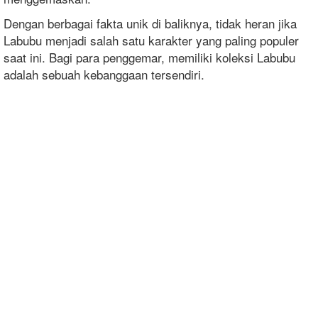
Dengan berbagai fakta
unik
di baliknya, tidak heran jika
Labubu menjadi salah satu karakter yang paling populer
saat ini. Bagi para penggemar, memiliki koleksi Labubu
adalah sebuah kebanggaan tersendiri.