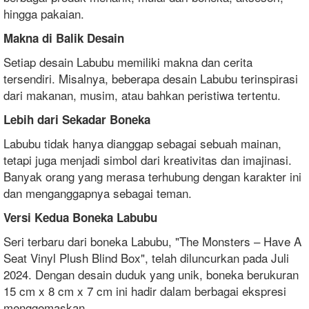
hingga pakaian.
Makna di Balik Desain
Setiap desain Labubu memiliki makna dan cerita
tersendiri. Misalnya, beberapa desain Labubu terinspirasi
dari makanan, musim, atau bahkan peristiwa tertentu.
Lebih dari Sekadar Boneka
Labubu tidak hanya dianggap sebagai sebuah mainan,
tetapi juga menjadi simbol dari kreativitas dan imajinasi.
Banyak orang yang merasa terhubung dengan karakter ini
dan menganggapnya sebagai teman.
Versi Kedua Boneka Labubu
Seri terbaru dari boneka Labubu, "The Monsters – Have A
Seat Vinyl Plush Blind Box", telah diluncurkan pada Juli
2024. Dengan desain duduk yang unik, boneka berukuran
15 cm x 8 cm x 7 cm ini hadir dalam berbagai ekspresi
menggemaskan.