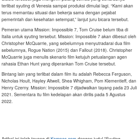
terlibat syuting di Venesia sampai produksi dimulai lagi. “Kami akan
terus memantau situasi dan bekerja sama dengan pejabat
pemerintah dan kesehatan setempat,” lanjut juru bicara tersebut.
Pemeran utama Mission: Impossible 7, Tom Cruise belum tiba di
Italia untuk syuting tersebut. Mission: Impossible 7 akan dibesut oleh
Christopher McQuarrie, yang sebelumnya menyutradarai dua film
sebelumnya, Rogue Nation (2015) dan Fallout (2018). Christopher
McQuarrie juga menulis skenario film ketujuh petualangan agen
rahasia Ethan Hunt yang diperankan Tom Cruise tersebut.
Bintang lain yang terlibat dalam film itu adalah Rebecca Ferguson,
Nicholas Hoult, Hayley Altwell, Shea Whigham, Pom Klementieff, dan
Henry Czerny. Mission: Impossible 7 dijadwalkan tayang pada 23 Juli
2021. Sementara itu film kedelapan akan dirilis pada 5 Agustus
2022.
Artikel ini telah tayang di
Kompas.com
dengan judul "Syuting