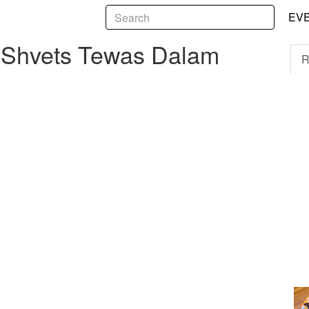
5
ets Tewas Dalam Serangan Roket Rusia
EV
a Shvets Tewas Dalam
R