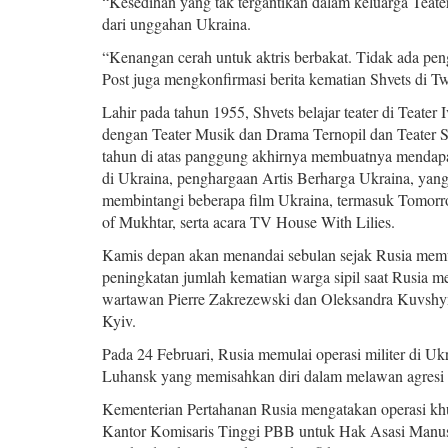
“Kesedihan yang tak tergantikan dalam keluarga Teater
dari unggahan Ukraina.
“Kenangan cerah untuk aktris berbakat. Tidak ada p
Post juga mengkonfirmasi berita kematian Shvets di Twi
Lahir pada tahun 1955, Shvets belajar teater di Teater 
dengan Teater Musik dan Drama Ternopil dan Teater S
tahun di atas panggung akhirnya membuatnya mendapat
di Ukraina, penghargaan Artis Berharga Ukraina, yang d
membintangi beberapa film Ukraina, termasuk Tomorro
of Mukhtar, serta acara TV House With Lilies.
Kamis depan akan menandai sebulan sejak Rusia memul
peningkatan jumlah kematian warga sipil saat Rusia me
wartawan Pierre Zakrezewski dan Oleksandra Kuvshyno
Kyiv.
Pada 24 Februari, Rusia memulai operasi militer di U
Luhansk yang memisahkan diri dalam melawan agresi
Kementerian Pertahanan Rusia mengatakan operasi khu
Kantor Komisaris Tinggi PBB untuk Hak Asasi Manusia,