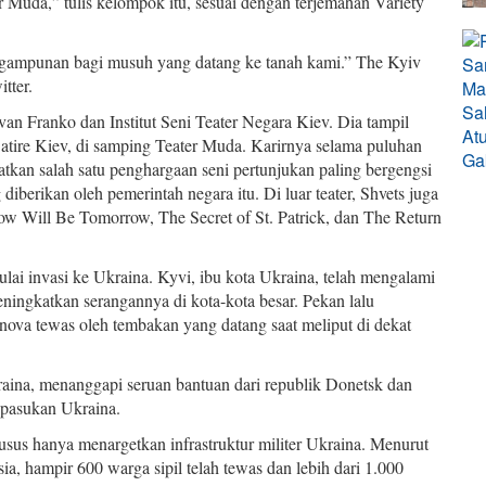
 Muda,” tulis kelompok itu, sesuai dengan terjemahan Variety
engampunan bagi musuh yang datang ke tanah kami.” The Kyiv
tter.
Ivan Franko dan Institut Seni Teater Negara Kiev. Dia tampil
atire Kiev, di samping Teater Muda. Karirnya selama puluhan
kan salah satu penghargaan seni pertunjukan paling bergengsi
iberikan oleh pemerintah negara itu. Di luar teater, Shvets juga
w Will Be Tomorrow, The Secret of St. Patrick, dan The Return
ai invasi ke Ukraina. Kyvi, ibu kota Ukraina, telah mengalami
ningkatkan serangannya di kota-kota besar. Pekan lalu
va tewas oleh tembakan yang datang saat meliput di dekat
kraina, menanggapi seruan bantuan dari republik Donetsk dan
 pasukan Ukraina.
sus hanya menargetkan infrastruktur militer Ukraina. Menurut
 hampir 600 warga sipil telah tewas dan lebih dari 1.000