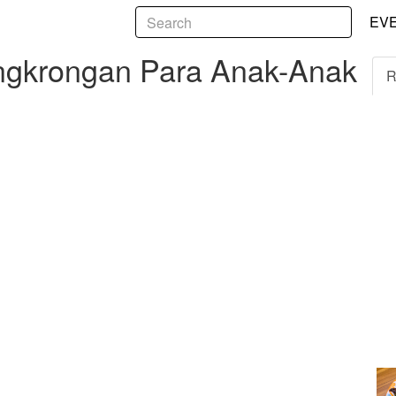
5
ongan Para Anak-Anak Muda di Pamularsih
EV
ongkrongan Para Anak-Anak
R