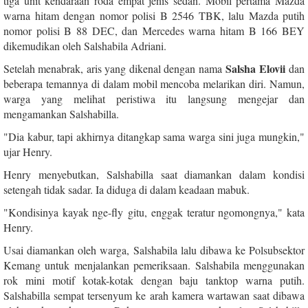
tiga unit kendaraan roda empat jenis sedan. Mobil pertama Mazda
warna hitam dengan nomor polisi B 2546 TBK, lalu Mazda putih
nomor polisi B 88 DEC, dan Mercedes warna hitam B 166 BEY
dikemudikan oleh Salshabila Adriani.
Salsha Elovii
Setelah menabrak, aris yang dikenal dengan nama
dan
beberapa temannya di dalam mobil mencoba melarikan diri. Namun,
warga yang melihat peristiwa itu langsung mengejar dan
mengamankan Salshabilla.
"Dia kabur, tapi akhirnya ditangkap sama warga sini juga mungkin,"
ujar Henry.
Henry menyebutkan, Salshabilla saat diamankan dalam kondisi
setengah tidak sadar. Ia diduga di dalam keadaan mabuk.
"Kondisinya kayak nge-fly gitu, enggak teratur ngomongnya," kata
Henry.
Usai diamankan oleh warga, Salshabila lalu dibawa ke Polsubsektor
Kemang untuk menjalankan pemeriksaan. Salshabila menggunakan
rok mini motif kotak-kotak dengan baju tanktop warna putih.
Salshabilla sempat tersenyum ke arah kamera wartawan saat dibawa