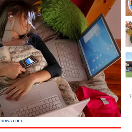
T
unnews.com