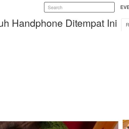
5
ndphone Ditempat Ini
EV
h Handphone Ditempat Ini
R