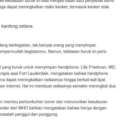
a kebiasaan buruk ini bisa menjadi salah satu penyebab kamu
 juga dapat meningkatkan risiko kanker, termasuk kanker otak.
ng berkegiatan, tak banyak orang yang menyimpan
empermudah kegiatanmu. Namun, kebiasan buruk ini perlu
t yang buruk untuk memyimpan handphone. Lilly Friedman, MD,
terapis asal Fort Lauderdale, mengatakan bahwa handphone
na dapat meningkatkan radiasinya hingga berkali-kali lipat.
n internet. Hal ini membuat radiasinya semakin meningkat dua
kan memicu pertumbuhan tumor dan menurunkan kesuburan
on Cander dari WHO bahkan mengatakan bahwa hanya dengan
 masalah panggul dan punggung.