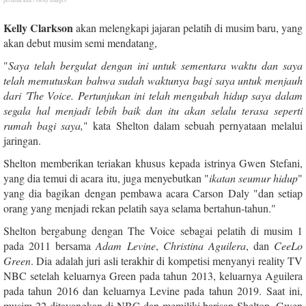
pertama kali / Getty Images
Kelly Clarkson
akan melengkapi jajaran pelatih di musim baru, yang
akan debut musim semi mendatang,
"
Saya telah bergulat dengan ini untuk sementara waktu dan saya
telah memutuskan bahwa sudah waktunya bagi saya untuk menjauh
dari 'The Voice. Pertunjukan ini telah mengubah hidup saya dalam
segala hal menjadi lebih baik dan itu akan selalu terasa seperti
rumah bagi saya,
" kata Shelton dalam sebuah pernyataan melalui
jaringan.
Shelton memberikan teriakan khusus kepada istrinya Gwen Stefani,
yang dia temui di acara itu, juga menyebutkan "
ikatan seumur hidup
"
yang dia bagikan dengan pembawa acara Carson Daly "dan setiap
orang yang menjadi rekan pelatih saya selama bertahun-tahun."
Shelton bergabung dengan The Voice sebagai pelatih di musim 1
pada 2011 bersama
Adam Levine
,
Christina Aguilera
, dan
CeeLo
Green
. Dia adalah juri asli terakhir di kompetisi menyanyi reality TV
NBC setelah keluarnya Green pada tahun 2013, keluarnya Aguilera
pada tahun 2016 dan keluarnya Levine pada tahun 2019. Saat ini,
musim 22 ditayangkan di NBC dan memiliki barisan Shelton, Gwen