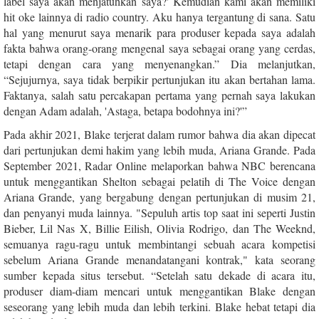
label saya akan menjatuhkan saya?' Kemudian kami akan memiliki
hit oke lainnya di radio country. Aku hanya tergantung di sana. Satu
hal yang menurut saya menarik para produser kepada saya adalah
fakta bahwa orang-orang mengenal saya sebagai orang yang cerdas,
tetapi dengan cara yang menyenangkan.” Dia melanjutkan,
“Sejujurnya, saya tidak berpikir pertunjukan itu akan bertahan lama.
Faktanya, salah satu percakapan pertama yang pernah saya lakukan
dengan Adam adalah, 'Astaga, betapa bodohnya ini?'”
Pada akhir 2021, Blake terjerat dalam rumor bahwa dia akan dipecat
dari pertunjukan demi hakim yang lebih muda, Ariana Grande. Pada
September 2021, Radar Online melaporkan bahwa NBC berencana
untuk menggantikan Shelton sebagai pelatih di The Voice dengan
Ariana Grande, yang bergabung dengan pertunjukan di musim 21,
dan penyanyi muda lainnya. "Sepuluh artis top saat ini seperti Justin
Bieber, Lil Nas X, Billie Eilish, Olivia Rodrigo, dan The Weeknd,
semuanya ragu-ragu untuk membintangi sebuah acara kompetisi
sebelum Ariana Grande menandatangani kontrak," kata seorang
sumber kepada situs tersebut. “Setelah satu dekade di acara itu,
produser diam-diam mencari untuk menggantikan Blake dengan
seseorang yang lebih muda dan lebih terkini. Blake hebat tetapi dia