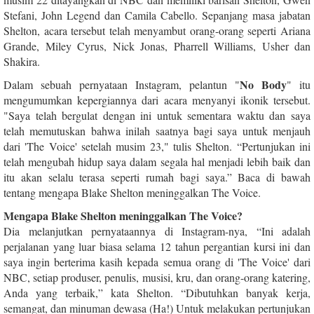
Stefani, John Legend dan Camila Cabello. Sepanjang masa jabatan
Shelton, acara tersebut telah menyambut orang-orang seperti Ariana
Grande, Miley Cyrus, Nick Jonas, Pharrell Williams, Usher dan
Shakira.
No Body
Dalam sebuah pernyataan Instagram, pelantun "
" itu
mengumumkan kepergiannya dari acara menyanyi ikonik tersebut.
"Saya telah bergulat dengan ini untuk sementara waktu dan saya
telah memutuskan bahwa inilah saatnya bagi saya untuk menjauh
dari 'The Voice' setelah musim 23," tulis Shelton. “Pertunjukan ini
telah mengubah hidup saya dalam segala hal menjadi lebih baik dan
itu akan selalu terasa seperti rumah bagi saya.” Baca di bawah
tentang mengapa Blake Shelton meninggalkan The Voice.
Mengapa Blake Shelton meninggalkan The Voice?
Dia melanjutkan pernyataannya di Instagram-nya, “Ini adalah
perjalanan yang luar biasa selama 12 tahun pergantian kursi ini dan
saya ingin berterima kasih kepada semua orang di 'The Voice' dari
NBC, setiap produser, penulis, musisi, kru, dan orang-orang katering,
Anda yang terbaik,” kata Shelton. “Dibutuhkan banyak kerja,
semangat, dan minuman dewasa (Ha!) Untuk melakukan pertunjukan