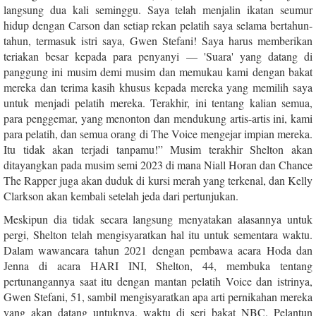
langsung dua kali seminggu. Saya telah menjalin ikatan seumur
hidup dengan Carson dan setiap rekan pelatih saya selama bertahun-
tahun, termasuk istri saya, Gwen Stefani! Saya harus memberikan
teriakan besar kepada para penyanyi — 'Suara' yang datang di
panggung ini musim demi musim dan memukau kami dengan bakat
mereka dan terima kasih khusus kepada mereka yang memilih saya
untuk menjadi pelatih mereka. Terakhir, ini tentang kalian semua,
para penggemar, yang menonton dan mendukung artis-artis ini, kami
para pelatih, dan semua orang di The Voice mengejar impian mereka.
Itu tidak akan terjadi tanpamu!” Musim terakhir Shelton akan
ditayangkan pada musim semi 2023 di mana Niall Horan dan Chance
The Rapper juga akan duduk di kursi merah yang terkenal, dan Kelly
Clarkson akan kembali setelah jeda dari pertunjukan.
Meskipun dia tidak secara langsung menyatakan alasannya untuk
pergi, Shelton telah mengisyaratkan hal itu untuk sementara waktu.
Dalam wawancara tahun 2021 dengan pembawa acara Hoda dan
Jenna di acara HARI INI, Shelton, 44, membuka tentang
pertunangannya saat itu dengan mantan pelatih Voice dan istrinya,
Gwen Stefani, 51, sambil mengisyaratkan apa arti pernikahan mereka
yang akan datang untuknya. waktu di seri bakat NBC. Pelantun