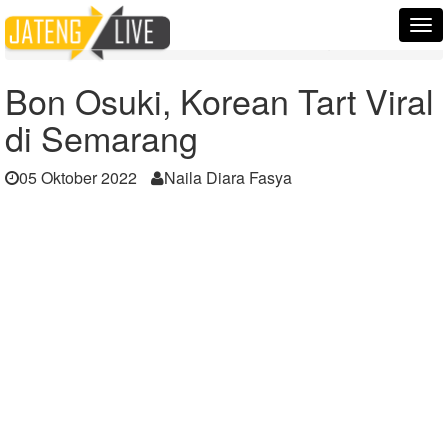
Home
Berita
Tog
Bon Osuki, Korean Tart Viral di Semarang
nav
Bon Osuki, Korean Tart Viral
di Semarang
05 Oktober 2022
Naila Diara Fasya