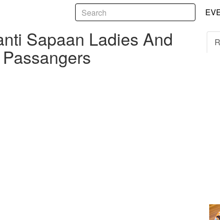
5
Sapaan Ladies And Gentlemen Menjadi All Passangers
EV
anti Sapaan Ladies And
R
l Passangers