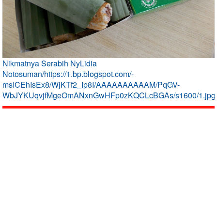
Nikmatnya Serabih NyLidia
Notosuman/https://1.bp.blogspot.com/-
msICEhIsEx8/WjKTf2_Ip8I/AAAAAAAAAAM/PqGV-
WbJYKUqvjfMgeOmANxnGwHFp0zKQCLcBGAs/s1600/1.jpg