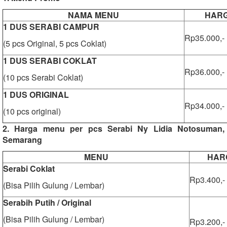
NAMA MENU
HAR
1 DUS SERABI CAMPUR
Rp35.000,-
(5 pcs Original, 5 pcs Coklat)
1 DUS SERABI COKLAT
Rp36.000,-
(10 pcs Serabi Coklat)
1 DUS ORIGINAL
Rp34.000,-
(10 pcs original)
2. Harga menu per pcs Serabi Ny Lidia Notosuman,
Semarang
MENU
HAR
Serabi Coklat
Rp3.400,-
(Bisa Pilih Gulung / Lembar)
Serabih Putih / Original
(Bisa Pilih Gulung / Lembar)
Rp3.200,-