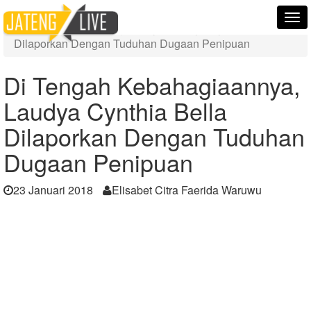
Home
Berita
Tog
Di Tengah Kebahagiaannya, Laudya Cynthia Bella
nav
Dilaporkan Dengan Tuduhan Dugaan Penipuan
Di Tengah Kebahagiaannya,
Laudya Cynthia Bella
Dilaporkan Dengan Tuduhan
Dugaan Penipuan
23 Januari 2018
Elisabet Citra Faerida Waruwu