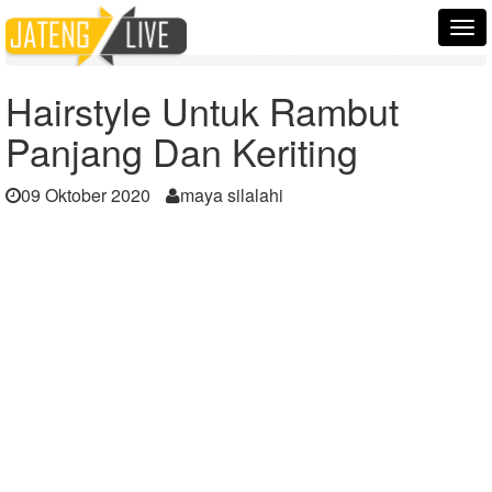
Home
Berita
Tog
Hairstyle Untuk Rambut Panjang Dan Keriting
nav
Hairstyle Untuk Rambut
Panjang Dan Keriting
09 Oktober 2020
maya silalahi