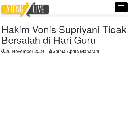
Home
Berita
Tog
Hakim Vonis Supriyani Tidak Bersalah di Hari Guru
nav
Hakim Vonis Supriyani Tidak
Bersalah di Hari Guru
25 November 2024
Salma Aprila Maharani