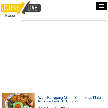
5000
354
5555
Fans
Followers
Followers
Tog
nav
Recent
Ayam Panggang Mbah Dinem Khas Klaten
Akhirnya Hadir di Semarang!