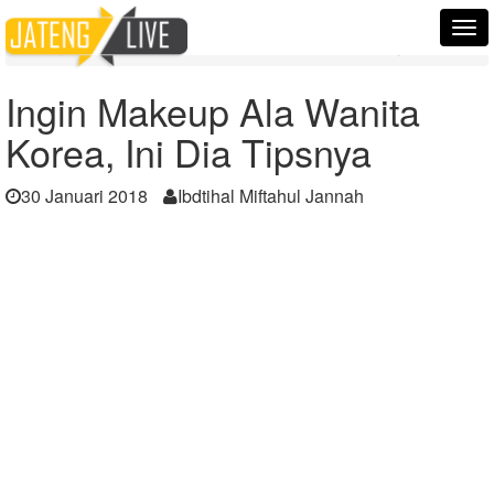
Home
Berita
Tog
Ingin Makeup Ala Wanita Korea, Ini Dia Tipsnya
nav
Ingin Makeup Ala Wanita
Korea, Ini Dia Tipsnya
30 Januari 2018
Ibdtihal Miftahul Jannah