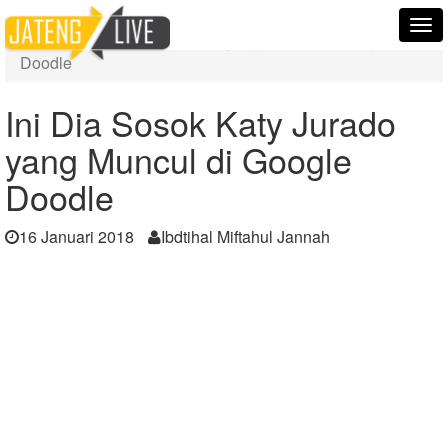
Home
Berita
Tog
Ini Dia Sosok Katy Jurado yang Muncul di Google
nav
Doodle
Ini Dia Sosok Katy Jurado
yang Muncul di Google
Doodle
16 Januari 2018
Ibdtihal Miftahul Jannah