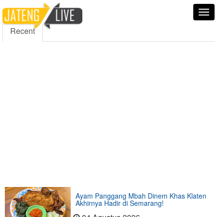
5000
354
5555
Fans
Followers
Followers
Tog
nav
Recent
Ayam Panggang Mbah Dinem Khas Klaten
Akhirnya Hadir di Semarang!