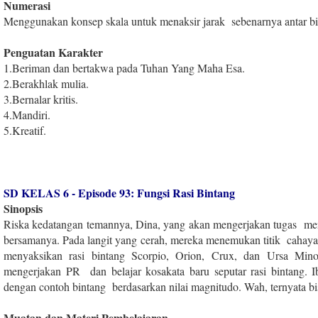
Numerasi
Menggunakan konsep skala untuk menaksir jarak sebenarnya antar bi
Penguatan Karakter
1
.
Beriman dan bertakwa pada Tuhan Yang Maha Esa.
2
.
Berakhlak mulia.
3
.
Bernalar kritis.
4
.
Mandiri.
5
.
Kreatif.
SD KELAS 6 - Episode 93: Fungsi Rasi Bintang
Sinopsis
Riska kedatangan temannya, Dina, yang akan mengerjakan tugas men
bersamanya. Pada langit yang cerah, mereka menemukan titik cahaya t
menyaksikan rasi bintang Scorpio, Orion, Crux, dan Ursa Min
mengerjakan PR dan belajar kosakata baru seputar rasi bintang. I
dengan contoh bintang berdasarkan nilai magnitudo. Wah, ternyata bis
Muatan dan Materi Pembelajaran