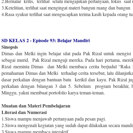
2
.
Bernalar kritis, terlihat selalu mengajukan pertanyaan, fokus sa
3
.
Ketelitian, terlihat saat mengingat materi bangun ruang dan bangun 
4
.
Rasa syukur terlihat saat mengucapkan terima kasih kepada orang tu
SD KELAS 2 - Episode 93: Belajar Mandiri
Sinopsis
Dimas dan Melki ingin belajar silat pada Pak Rizal untuk mengis
sebagai murid, Pak Rizal menguji mereka. Pada hari pertama, mere
Rizal meminta Dimas dan Melki membaca cerita berjudul “Raka 
pemahaman Dimas dan Melki terhadap cerita tersebut, lalu dilanju
dasar perkalian dengan bantuan batu kerikil dan kayu. Pak Rizal
perkalian dengan bilangan 3 dan 5. Sebelum program berakhir, 
Minggu, yakni membuat portofolio karya teman-teman.
Muatan dan Materi Pembelajaran
Literasi dan Numerasi
1
.
Siswa mampu menjawab pertanyaan pada pesan pagi.
2
.
Siswa mengenali kegiatan yang sudah dapat dilakukan secara mandir
3
.
Siswa mampu membaca interaktif.