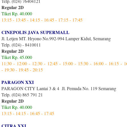
Telp. (024) 76404121
Regular 2D
Tiket Rp. 40.000
13:15 -
13:45 -
14:15 -
16:45 -
17:15 -
17:45
CINEPOLIS JAVA SUPERMALL
Jl. Letjen MT. Hryono No.992-994 Lamper Kidul, Semarang
Telp. (024) - 8410011
Regular 2D
Tiket Rp. 45.000
11:30 -
12:00 -
12:30 -
12:45 -
15:00 -
15:30 -
16:00 -
16:15 -
1
-
19:30 -
19:45 -
20:15
PARAGON XXI
PARAGON CITY Lantai 3 & 4 Jl. Pemuda No. 119 Semarang
Telp. (024) 865 791 21
Regular 2D
Tiket Rp. 40.000
13:15 -
14:15 -
16:45 -
17:45
CITRA XXI