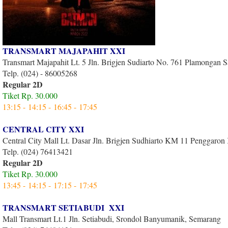
TRANSMART MAJAPAHIT XXI
Transmart Majapahit Lt. 5 Jln. Brigjen Sudiarto No. 761 Plamongan 
Telp. (024) - 86005268
Regular 2D
Tiket Rp. 30.000
13:15 -
14:15 -
16:45 -
17:45
CENTRAL CITY XXI
Central City Mall Lt. Dasar Jln. Brigjen Sudhiarto KM 11 Penggaron
Telp. (024) 76413421
Regular 2D
Tiket Rp. 30.000
13:45 -
14:15 -
17:15 -
17:45
TRANSMART SETIABUDI XXI
Mall Transmart Lt.1 Jln. Setiabudi, Srondol Banyumanik, Semarang