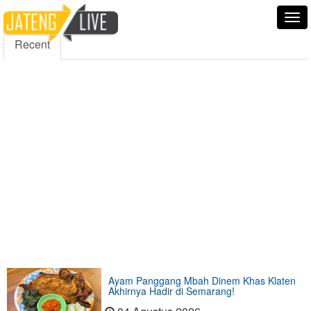
5000
354
5555
Fans
Followers
Followers
Tog
nav
Recent
Ayam Panggang Mbah Dinem Khas Klaten
Akhirnya Hadir di Semarang!