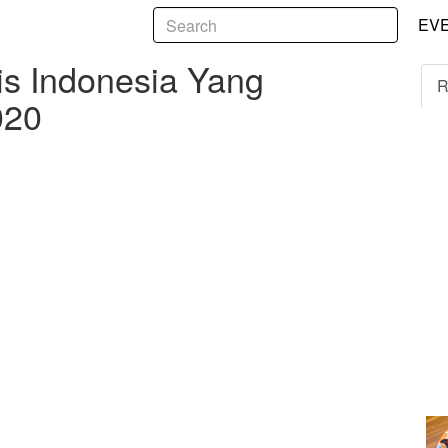
5
ndonesia Yang Meninggal Di Tahun 2020
EV
is Indonesia Yang
R
020