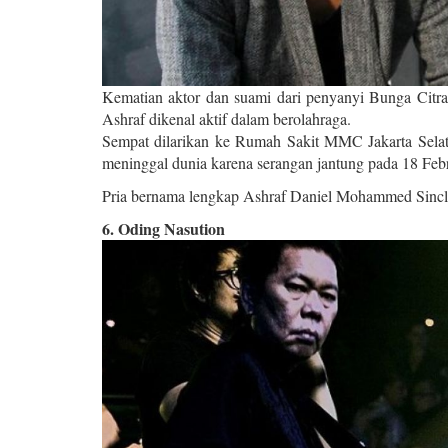
Kematian aktor dan suami dari penyanyi Bunga Citra
Ashraf dikenal aktif dalam berolahraga.
Sempat dilarikan ke Rumah Sakit MMC Jakarta Selatan
meninggal dunia karena serangan jantung pada 18 Feb
Pria bernama lengkap Ashraf Daniel Mohammed Sinclai
6. Oding Nasution