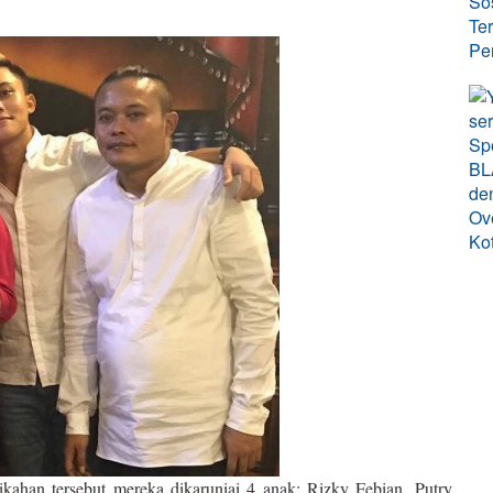
kahan tersebut mereka dikaruniai 4 anak: Rizky Febian, Putry