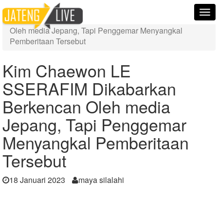
Home
Berita
Tog
Kim Chaewon LE SSERAFIM Dikabarkan Berkencan
nav
Oleh media Jepang, Tapi Penggemar Menyangkal
Pemberitaan Tersebut
Kim Chaewon LE
SSERAFIM Dikabarkan
Berkencan Oleh media
Jepang, Tapi Penggemar
Menyangkal Pemberitaan
Tersebut
18 Januari 2023
maya silalahi