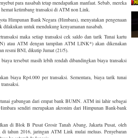
enyebut para nasabah tetap mendapatkan manfaat. Sebab, mereka
ih hemat ketimbang transaksi di ATM non Link.
ggota Himpunan Bank Negara (Himbara), menyatakan pengenaan
Link dilakukan untuk mendukung kenyamanan nasabah.
nsaksi maka setiap transaksi cek saldo dan tarik Tunai kartu
N) atau ATM dengan tampilan ATM LINK*) akan dikenakan
 resmi BNI, dikutip Jumat (21/5).
aya tersebut masih lebih rendah dibandingkan biaya transaksi
an biaya Rp4.000 per transaksi. Sementara, biaya tarik tunai
transaksi.
 tunai gabungan dari empat bank BUMN. ATM ini lahir sebagai
. Himbara sendiri merupakan akronim dari Himpunan Bank-bank
an di Blok B Pusat Grosir Tanah Abang, Jakarta Pusat, oleh
a di tahun 2016, jaringan ATM Link mulai meluas. Penyebaran