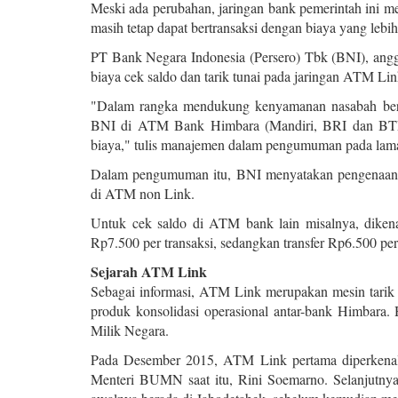
Meski ada perubahan, jaringan bank pemerintah ini m
masih tetap dapat bertransaksi dengan biaya yang leb
PT Bank Negara Indonesia (Persero) Tbk (BNI), an
biaya cek saldo dan tarik tunai pada jaringan ATM 
"Dalam rangka mendukung kenyamanan nasabah bertra
BNI di ATM Bank Himbara (Mandiri, BRI dan BT
biaya," tulis manajemen dalam pengumuman pada laman
Dalam pengumuman itu, BNI menyatakan pengenaan bi
di ATM non Link.
Untuk cek saldo di ATM bank lain misalnya, dikenak
Rp7.500 per transaksi, sedangkan transfer Rp6.500 per 
Sejarah ATM Link
Sebagai informasi, ATM Link merupakan mesin tarik
produk konsolidasi operasional antar-bank Himbara
Milik Negara.
Pada Desember 2015, ATM Link pertama diperkenalk
Menteri BUMN saat itu, Rini Soemarno. Selanjutny