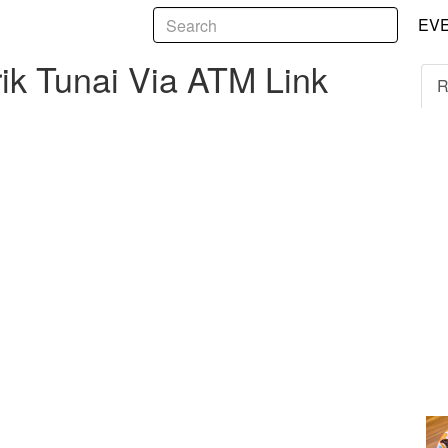
5
nai Via ATM Link Tidak Gratis Lagi
EV
ik Tunai Via ATM Link
R