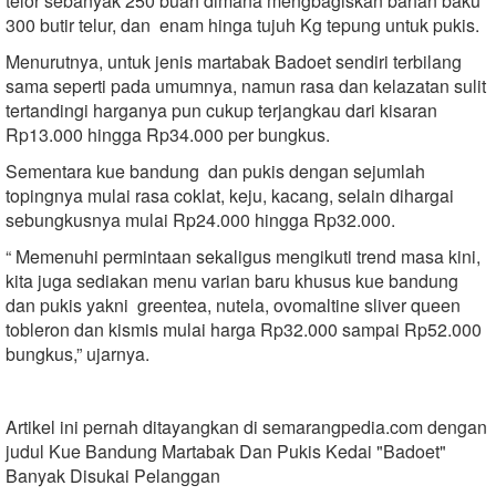
telor sebanyak 250 buah dimana mengbagiskan bahan baku
300 butir telur, dan enam hinga tujuh Kg tepung untuk pukis.
Menurutnya, untuk jenis martabak Badoet sendiri terbilang
sama seperti pada umumnya, namun rasa dan kelazatan sulit
tertandingi harganya pun cukup terjangkau dari kisaran
Rp13.000 hingga Rp34.000 per bungkus.
Sementara kue bandung dan pukis dengan sejumlah
topingnya mulai rasa coklat, keju, kacang, selain dihargai
sebungkusnya mulai Rp24.000 hingga Rp32.000.
“ Memenuhi permintaan sekaligus mengikuti trend masa kini,
kita juga sediakan menu varian baru khusus kue bandung
dan pukis yakni greentea, nutela, ovomaltine sliver queen
tobleron dan kismis mulai harga Rp32.000 sampai Rp52.000
bungkus,” ujarnya.
Artikel ini pernah ditayangkan di semarangpedia.com dengan
judul Kue Bandung Martabak Dan Pukis Kedai "Badoet"
Banyak Disukai Pelanggan