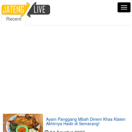
5000
354
5555
Fans
Followers
Followers
Tog
nav
Recent
Ayam Panggang Mbah Dinem Khas Klaten
Akhirnya Hadir di Semarang!