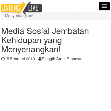
Home
Berita
Tog
Media Sosial Jembatan Kehidupan yang
nav
Menyenangkan!
Media Sosial Jembatan
Kehidupan yang
Menyenangkan!
15 Februari 2019
Singgih Ardhi Prabowo