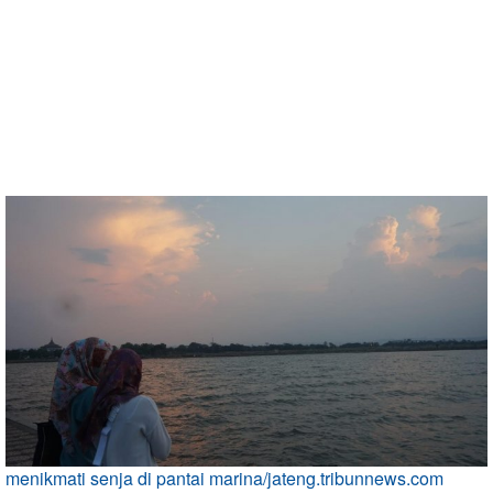
menikmati senja di pantai marina/jateng.tribunnews.com