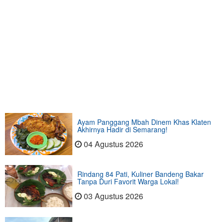
Ayam Panggang Mbah Dinem Khas Klaten
Akhirnya Hadir di Semarang!
04 Agustus 2026
Rindang 84 Pati, Kuliner Bandeng Bakar
Tanpa Duri Favorit Warga Lokal!
03 Agustus 2026