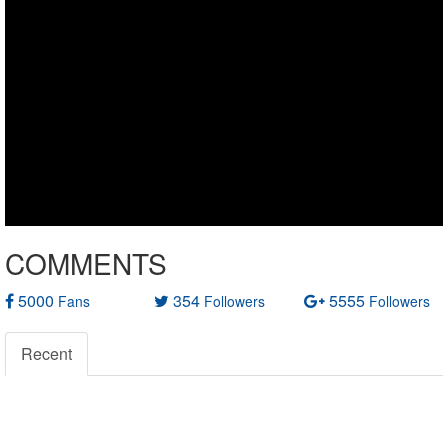
COMMENTS
5000
354
5555
Fans
Followers
Followers
Recent