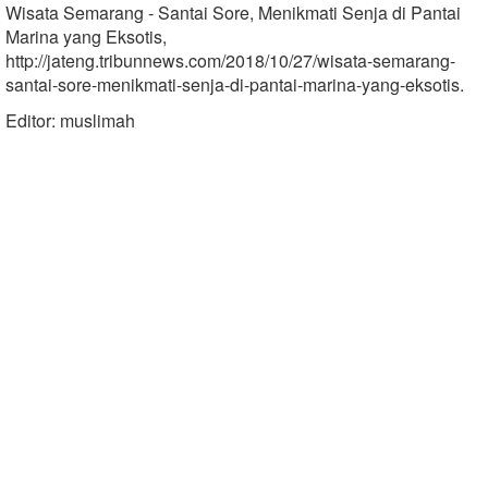
Wisata Semarang - Santai Sore, Menikmati Senja di Pantai
Marina yang Eksotis,
http://jateng.tribunnews.com/2018/10/27/wisata-semarang-
santai-sore-menikmati-senja-di-pantai-marina-yang-eksotis.
Editor: muslimah