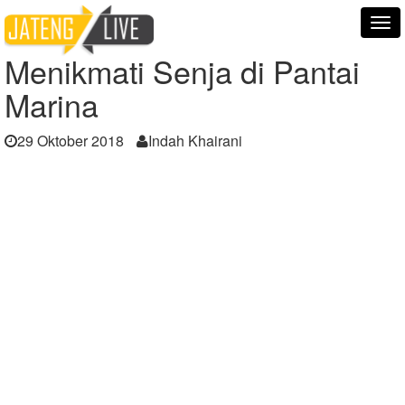
Home
Berita
Menikmati Senja di Pantai Marina
Tog
nav
Menikmati Senja di Pantai
Marina
29 Oktober 2018
Indah Khairani