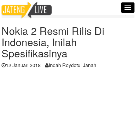
Home
Berita
Tog
Nokia 2 Resmi Rilis Di Indonesia, Inilah Spesifikasinya
nav
Nokia 2 Resmi Rilis Di
Indonesia, Inilah
Spesifikasinya
12 Januari 2018
Indah Roydotul Janah