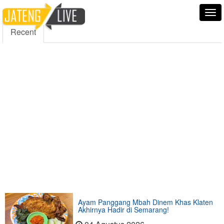
5000
354
5555
Fans
Followers
Followers
Tog
nav
Recent
Ayam Panggang Mbah Dinem Khas Klaten
Akhirnya Hadir di Semarang!