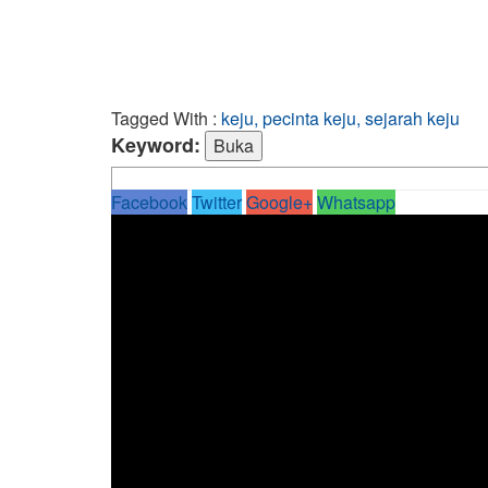
Tagged With :
keju, pecinta keju, sejarah keju
Keyword:
Facebook
Twitter
Google+
Whatsapp