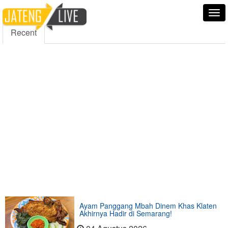
5000
354
5555
Fans
Followers
Followers
Tog
nav
Recent
Ayam Panggang Mbah Dinem Khas Klaten
Akhirnya Hadir di Semarang!