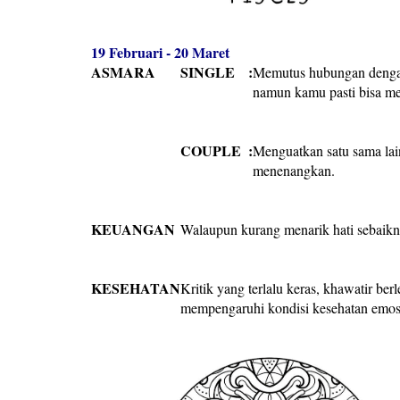
19 Februari - 20 Maret
ASMARA
SINGLE
:
Memutus hubungan dengan
namun kamu pasti bisa me
COUPLE
:
Menguatkan satu sama lain 
menenangkan.
KEUANGAN
Walaupun kurang menarik hati sebaikny
KESEHATAN
Kritik yang terlalu keras, khawatir ber
mempengaruhi kondisi kesehatan emosi