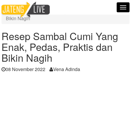
Home
Berita
Tog
Resep Sambal Cumi Yang Enak, Pedas, Praktis dan
nav
Bikin Nagih
Resep Sambal Cumi Yang
Enak, Pedas, Praktis dan
Bikin Nagih
08 November 2022
Vena Adinda