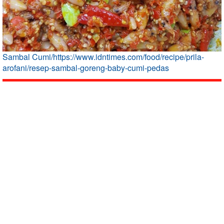
Sambal Cumi/https://www.idntimes.com/food/recipe/prila-
arofani/resep-sambal-goreng-baby-cumi-pedas