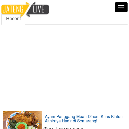
5000
354
5555
Fans
Followers
Followers
Tog
nav
Recent
Ayam Panggang Mbah Dinem Khas Klaten
Akhirnya Hadir di Semarang!