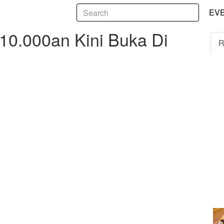
5
00an Kini Buka Di Semarang
EV
 10.000an Kini Buka Di
R