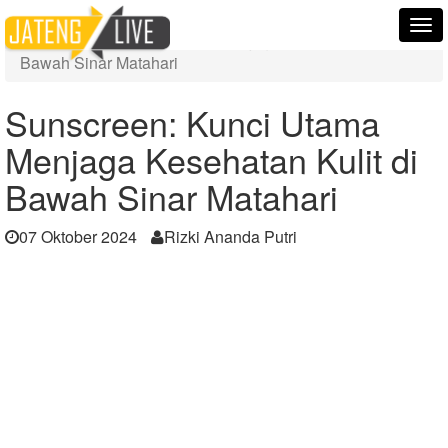
Home
Berita
Tog
Sunscreen: Kunci Utama Menjaga Kesehatan Kulit di
nav
Bawah Sinar Matahari
Sunscreen: Kunci Utama
Menjaga Kesehatan Kulit di
Bawah Sinar Matahari
07 Oktober 2024
Rizki Ananda Putri