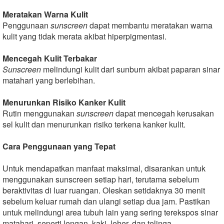
Meratakan
Warna
Kulit
Penggunaan
sunscreen
dapat membantu meratakan warna
kulit yang tidak merata akibat hiperpigmentasi.
Mencegah
Kulit
Terbakar
Sunscreen
melindungi kulit dari sunburn akibat paparan sinar
matahari yang berlebihan.
Menurunkan
Risiko
Kanker
Kulit
Rutin menggunakan
sunscreen
dapat mencegah kerusakan
sel kulit dan menurunkan risiko terkena kanker kulit.
Cara
Penggunaan
yang
Tepat
Untuk mendapatkan manfaat maksimal, disarankan untuk
menggunakan sunscreen setiap hari, terutama sebelum
beraktivitas di luar ruangan. Oleskan setidaknya 30 menit
sebelum keluar rumah dan ulangi setiap dua jam. Pastikan
untuk melindungi area tubuh lain yang sering terekspos sinar
matahari, seperti lengan, kaki, leher, dan telinga.