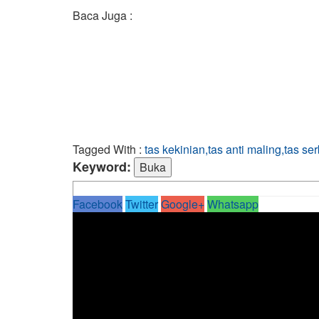
Baca Juga :
Tagged With :
tas kekinian,tas anti maling,tas se
Keyword:
Facebook
Twitter
Google+
Whatsapp