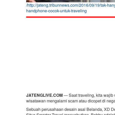
/http://jateng.tribunnews.com/2016/09/19/tak-hany
handphone-cocok-untuk-traveling
JATENGLIVE.COM
— Saat traveling, kita waji
wisatawan mengalami scam atau dicopet di negara
Sebuah perusahaan desain asal Belanda, XD Des
Situs Smarter Travel menyebutkan, Bobby adala