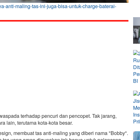
a-anti-maling-tas-ini-juga-bisa-untuk-charge-baterai-
b waspada terhadap pencuri dan pencopet. Tak jarang,
 lain, terutama kota-kota besar.
ign, membuat tas anti-maling yang diberi nama "Bobby".
h tas yang aman digunakan tak hanya untuk pelancong,