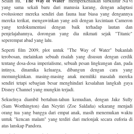
The Way of Water
Selain itu, "
" memperkenalkan subkultur Na'vi
yang sama sekali baru dari manusia karang, dengan adaptasi
evolusioner mereka sendiri dan fauna luar biasa yang dengannya
mereka terikat, mengawinkan yang asli dengan kecintaan Cameron
yang terdokumentasi dengan baik terhadap lautan dan
penjelajahannya, dorongan yang dia nikmati sejak "Titanic"
seperempat abad yang lalu.
Seperti film 2009, plot untuk "The Way of Water" bukanlah
terobosan, melainkan sebuah risalah yang disusun dengan cerdik
tentang dosa-dosa imperialisme, sebuah pesan lingkungan dan, pada
intinya, dinamika keluarga, dibangun dengan cara yang
memungkinkan. masing-masing anak memiliki masalah mereka
sendiri tetapi sebagian besar menghindari kesalahan langkah gaya
Disney Channel yang mungkin terjadi.
Sekuelnya diambil bertahun-tahun kemudian, dengan Jake Sully
(Sam Worthington) dan Neytiri (Zoe Saldaña) sekarang menjadi
orang tua yang bangga dari empat anak, masih menemukan waktu
untuk "kencan malam" yang terdiri dari melonjak secara euforia di
atas lanskap Pandora.