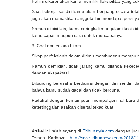
Hal ini dikarenakan kamu memiliki fleksibilitas yang cu
Saat bekerja sendiri kamu akan berjuang secara tot
juga akan memastikan anggota lain mendapat porsi 
Namun di sisi lain, kamu seringkali mengalami krisis 
kamu capai, maupun cara untuk mencapainya.
3. Coat dan celana hitam
Sikap perfeksionis dalam dirimu membuatmu mampu me
Namun demikian, tidak jarang kamu dilanda kekece
dengan ekspektasi.
Dibanding berusaha berdamai dengan diri sendiri 
bahwa kamu sudah gagal dan tidak berguna.
Padahal dengan kemampuan mempelajari hal baru d
ketertinggalan asalkan disertai tekad kuat.
Artikel ini telah tayang di
Tribunstyle.com
dengan judul
Teman Karibnya,
http://style.tribunnews.com/2018/11