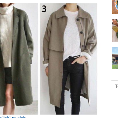
T
ib/tribunstyle