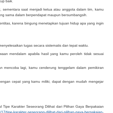
kup baik.
al, sementara saat menjadi ketua atau anggota dalam tim, kamu
yang sama dalam berpendapat maupun bersumbangsih.
identitas, karena bingung menetapkan tujuan hidup apa yang ingin
nyelesaikan tugas secara sistematis dan tepat waktu.
waan mendalam apabila hasil yang kamu peroleh tidak sesuai
dan mencoba lagi, kamu cenderung tenggelam dalam pemikiran
engan cepat yang kamu miliki, dapat dengan mudah mengejar
 Tipe Karakter Seseorang Dilihat dari Pilihan Gaya Berpakaian
/17/tipe-karakter-seseorang-dilihat-dari-pilihan-gaya-berpakaian-