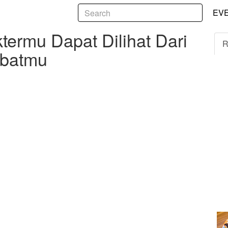
5
u Dapat Dilihat Dari Cara Berpakaian Sahabatmu
EV
termu Dapat Dilihat Dari
R
abatmu