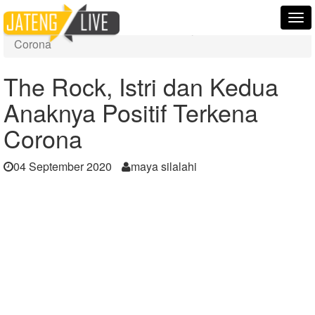
Home
Berita
Tog
The Rock, Istri dan Kedua Anaknya Positif Terkena
nav
Corona
The Rock, Istri dan Kedua
Anaknya Positif Terkena
Corona
04 September 2020
maya silalahi