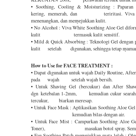
• Soothing, Cooling & Moisturizing : Paparan 
kering, memerah, dan teriritasi. Viva Wh
menenangkan, dan menyejukkan kulit.
• No Alcohol : Viva White Soothing Aloe Gel diform
kulit termasuk kulit sensitif.
• Mild & Quick Absorbing : Teknologi Gel dengan p
kulit setelah digunakan, sehingga tetap nyaman be
How to Use for FACE TREATMENT :
• Dapat digunakan untuk wajah Daily Routine, Afte
pada wajah setelah wajah bersih.
• Untuk Shaving Gel (bercukur) dan After Shav
dgn ketebalan 1-2mm, kemudian cukur searah pe
tercukur, biarkan meresap.
• Untuk Face Mask : Aplikasikan Soothing Aloe G
kemudian bilas dengan air.
• Untuk Face Mist : Campurkan Soothing Aloe Gel
Toner), masukan botol spray. Semprotkan
• Eye Soothing Patch menyejukkan mata lelah : Ol