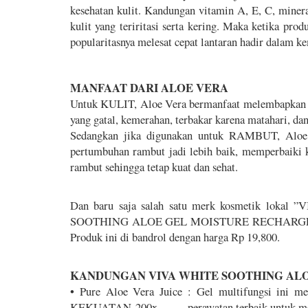
kesehatan kulit. Kandungan vitamin A, E, C, miner
kulit yang teriritasi serta kering. Maka ketika pro
popularitasnya melesat cepat lantaran hadir dalam 
MANFAAT DARI ALOE VERA
Untuk KULIT, Aloe Vera bermanfaat melembapkan ku
yang gatal, kemerahan, terbakar karena matahari, dan
Sedangkan jika digunakan untuk RAMBUT, Aloe V
pertumbuhan rambut jadi lebih baik, memperbaiki 
rambut sehingga tetap kuat dan sehat.
Dan baru saja salah satu merk kosmetik lokal 
SOOTHING ALOE GEL MOISTURE RECHARGE WI
Produk ini di bandrol dengan harga Rp 19,800.
KANDUNGAN VIVA WHITE SOOTHING ALO
• Pure Aloe Vera Juice : Gel multifungsi ini 
KEKUATAN 200x, perawatan terbaik untuk meng