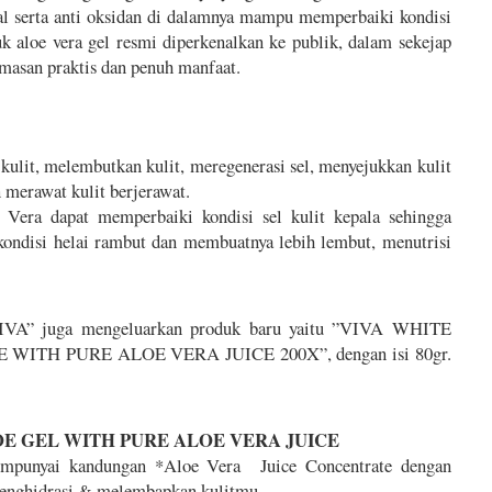
al serta anti oksidan di dalamnya mampu memperbaiki kondisi
duk aloe vera gel resmi diperkenalkan ke publik, dalam sekejap
kemasan praktis dan penuh manfaat.
lit, melembutkan kulit, meregenerasi sel, menyejukkan kulit
 merawat kulit berjerawat.
era dapat memperbaiki kondisi sel kulit kepala sehingga
kondisi helai rambut dan membuatnya lebih lembut, menutrisi
”VIVA” juga mengeluarkan produk baru yaitu ”VIVA WHITE
TH PURE ALOE VERA JUICE 200X”, dengan isi 80gr.
E GEL WITH PURE ALOE VERA JUICE
mempunyai kandungan *Aloe Vera Juice Concentrate dengan
hidrasi & melembapkan kulitmu.