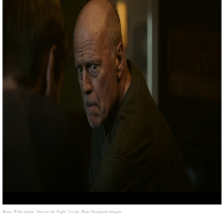
Bruce Willis dalam “Survive the Night.”Credit...Brian Douglas/Lionsgate