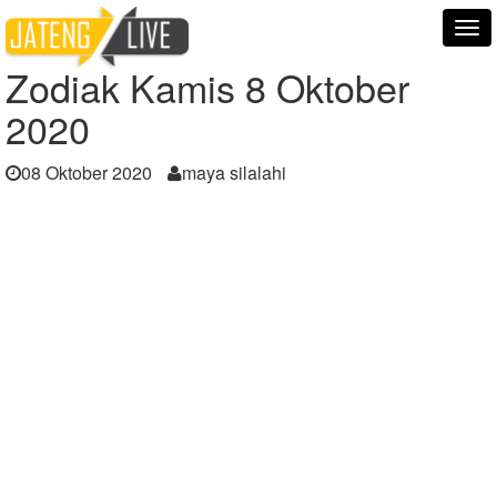
Home
Berita
Zodiak Kamis 8 Oktober 2020
Tog
nav
Zodiak Kamis 8 Oktober
2020
08 Oktober 2020
maya silalahi