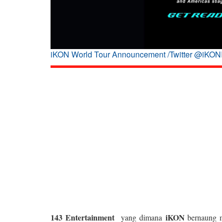
iKON World Tour Announcement /Twitter @iKO
143 Entertainment
iKON
yang dimana
bernaung m