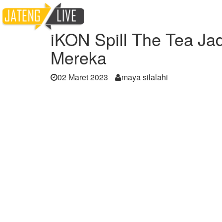
Home
Berita
iKON Spill The Tea Jadwal 
iKON Spill The Tea Ja
Mereka
02 Maret 2023
maya silalahi