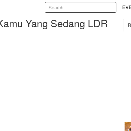
5
mu Yang Sedang LDR dengan Pasanganmu!
EV
k Kamu Yang Sedang LDR
R
i