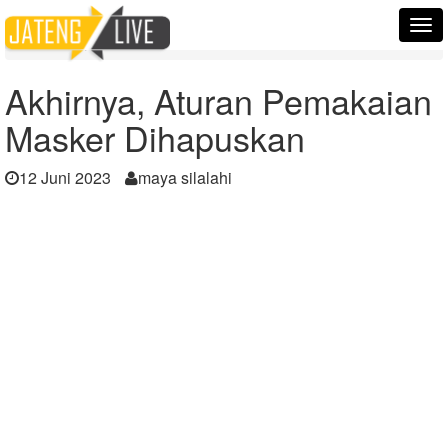
Home
Berita
Tog
Akhirnya, Aturan Pemakaian Masker Dihapuskan
nav
Akhirnya, Aturan Pemakaian
Masker Dihapuskan
12 Juni 2023
maya silalahi