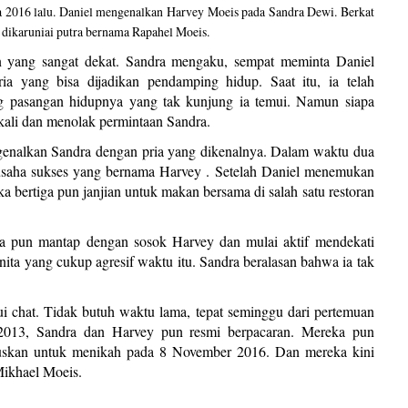
a 2016 lalu. Daniel mengenalkan Harvey Moeis pada Sandra Dewi. Berkat
h dikaruniai putra bernama Rapahel Moeis.
yang sangat dekat. Sandra mengaku, sempat meminta Daniel
 yang bisa dijadikan pendamping hidup. Saat itu, ia telah
ng pasangan hidupnya yang tak kunjung ia temui. Namun siapa
kali dan menolak permintaan Sandra.
ngenalkan Sandra dengan pria yang dikenalnya. Dalam waktu dua
usaha sukses yang bernama Harvey . Setelah Daniel menemukan
a bertiga pun janjian untuk makan bersama di salah satu restoran
ra pun mantap dengan sosok Harvey dan mulai aktif mendekati
ta yang cukup agresif waktu itu. Sandra beralasan bahwa ia tak
i chat. Tidak butuh waktu lama, tepat seminggu dari pertemuan
2013, Sandra dan Harvey pun resmi berpacaran. Mereka pun
uskan untuk menikah pada 8 November 2016. Dan mereka kini
Mikhael Moeis.