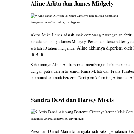
Aline Adita dan James Midgely
Instagram.com/aline_adita, lovebypnm
Aktor Mike Lewis adalah mak comblang pasangan selebriti
kepada temannya James Midgely. Pertemuan tersebut ternyat
Aline akhirnya diperistri ol
setelah 10 tahun menjanda,
di Bali.
Sebelumnya
Aline Adita
pernah membangun bahtera rumah ta
dengan putra dari artis senior Rima Melati dan Frans Tumbu
memutuskan untuk bercerai. Dari pernikahan ini, Aline dan Ad
Sandra Dewi dan Harvey Moeis
Instagram.com/sandradewi88, davylinggar
Presenter Daniel Mananta ternyata jadi saksi perjalanan 