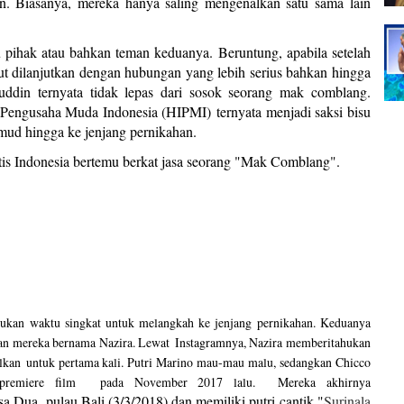
n. Biasanya, mereka hanya saling mengenalkan satu sama lain
 pihak atau bahkan teman keduanya. Beruntung, apabila setelah
t dilanjutkan dengan hubungan yang lebih serius bahkan hingga
uddin ternyata tidak lepas dari sosok seorang mak comblang.
engusaha Muda Indonesia (HIPMI) ternyata menjadi saksi bisu
hmud hingga ke jenjang pernikahan.
itis Indonesia bertemu berkat jasa seorang "Mak Comblang".
lukan waktu singkat untuk melangkah ke jenjang pernikahan. Keduanya
eman mereka bernama Nazira. Lewat Instagramnya, Nazira memberitahukan
alkan untuk pertama kali. Putri Marino mau-mau malu, sedangkan Chicco
a premiere film pada November 2017 lalu. Mereka akhirnya
a Dua, pulau Bali (3/3/2018) dan memiliki putri canti
k "
Surinala