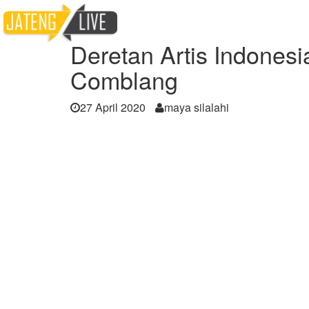
Home
Berita
Deretan Artis Indonesia Me
Deretan Artis Indones
Comblang
27 April 2020
maya silalahi