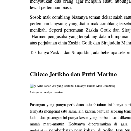
menyatukan dua orang agar menjalin suatu hubunga
lewat pertemuan biasa.
Sosok mak comblang biasanya teman dekat salah satu
pertemuan langsung yang diatur mak comblang tersebu
menikah. Seperti pertemuan Zaskia Gotik dan Siraj
Harmen pengusaha yang tergabung dalam himpunan P
atas perjalanan cinta Zaskia Gotik dan Sirajuddin Ma
Tak hanya Zaskia dan Sirajuddin, ada beberapa selebr
Chicco Jerikho dan Putri Marino
Instagram.com/putrimarino
Pasangan yang punya perbedaan usia 9 tahun ini hanya per
ternyata mengenal satu sama lain karena bantuan seorang t
kalau dua pasangan ini punya kesan yang berbeda saat diken
malah malu-maluin. Keduanya dipertemukan di gal
pemberkatan
pernikahan
di Sofitel Bali Nus
melakukan