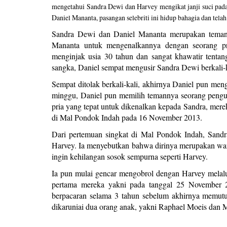
mengetahui Sandra Dewi dan Harvey mengikat janji suci pad
Daniel Mananta, pasangan selebriti ini hidup bahagia dan tela
Sandra Dewi dan Daniel Mananta merupakan teman 
Mananta untuk mengenalkannya dengan seorang pria
menginjak usia 30 tahun dan sangat khawatir tenta
sangka, Daniel sempat mengusir Sandra Dewi berkali-
Sempat ditolak berkali-kali, akhirnya Daniel pun me
minggu, Daniel pun memilih temannya seorang peng
pria yang tepat untuk dikenalkan kepada Sandra, merek
di Mal Pondok Indah pada 16 November 2013.
Dari pertemuan singkat di Mal Pondok Indah, Sand
Harvey. Ia menyebutkan bahwa dirinya merupakan wani
ingin kehilangan sosok sempurna seperti Harvey.
Ia pun mulai gencar mengobrol dengan Harvey melalu
pertama mereka yakni pada tanggal 25 November 
berpacaran selama 3 tahun sebelum akhirnya memut
dikaruniai dua orang anak, yakni Raphael Moeis dan 