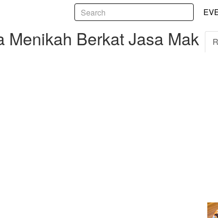
5
nikah Berkat Jasa Mak Comblang
EV
ia Menikah Berkat Jasa Mak
R