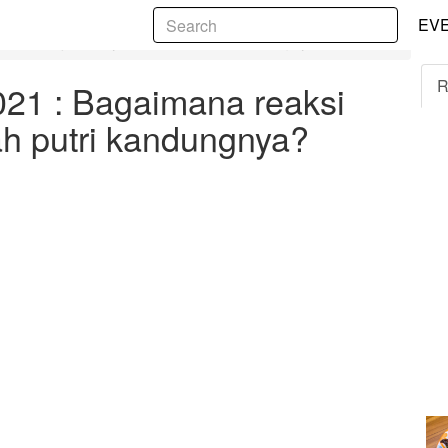
5
EV
ksi Andin jika Reyna adalah putri kandungnya?
R
2021 : Bagaimana reaksi
ah putri kandungnya?