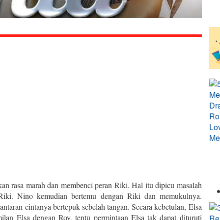
an rasa marah dan membenci peran Riki. Hal itu dipicu masalah
 Riki. Nino kemudian bertemu dengan Riki dan memukulnya.
taran cintanya bertepuk sebelah tangan. Secara kebetulan, Elsa
an Elsa dengan Roy, tentu permintaan Elsa tak dapat dituruti