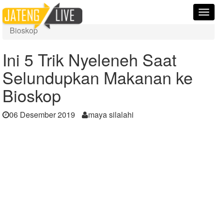
Home
Berita
Tog
Ini 5 Trik Nyeleneh Saat Selundupkan Makanan ke
nav
Bioskop
Ini 5 Trik Nyeleneh Saat
Selundupkan Makanan ke
Bioskop
06 Desember 2019
maya silalahi