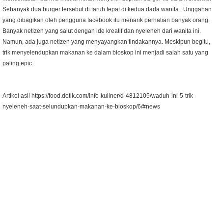
Sebanyak dua burger tersebut di taruh tepat di kedua dada wanita. Unggahan
yang dibagikan oleh pengguna facebook itu menarik perhatian banyak orang.
Banyak netizen yang salut dengan ide kreatif dan nyeleneh dari wanita ini.
Namun, ada juga netizen yang menyayangkan tindakannya. Meskipun begitu,
trik menyelendupkan makanan ke dalam bioskop ini menjadi salah satu yang
paling epic.
Artikel asli https://food.detik.com/info-kuliner/d-4812105/waduh-ini-5-trik-
nyeleneh-saat-selundupkan-makanan-ke-bioskop/6/#news